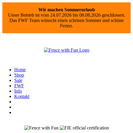
Wir machen Sommerurlaub
Unser Betrieb ist vom 24.07.2026 bis 08.08.2026 geschlossen.
Das FWF Team wünscht einen schönen Sommer und schöne
Ferien.
Home
Shop
Sale
FWF
Info
Kontakt