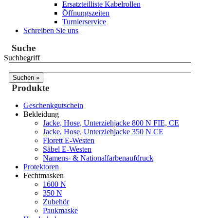
Ersatzteilliste Kabelrollen
Öffnungszeiten
Turnierservice
Schreiben Sie uns
Suche
Suchbegriff
Produkte
Geschenkgutschein
Bekleidung
Jacke, Hose, Unterziehjacke 800 N FIE, CE
Jacke, Hose, Unterziehjacke 350 N CE
Florett E-Westen
Säbel E-Westen
Namens- & Nationalfarbenaufdruck
Protektoren
Fechtmasken
1600 N
350 N
Zubehör
Paukmaske