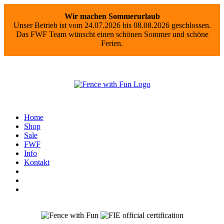
Wir machen Sommerurlaub
Unser Betrieb ist vom 24.07.2026 bis 08.08.2026 geschlossen.
Das FWF Team wünscht einen schönen Sommer und schöne
Ferien.
Home
Shop
Sale
FWF
Info
Kontakt