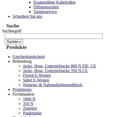
Ersatzteilliste Kabelrollen
Öffnungszeiten
Turnierservice
Schreiben Sie uns
Suche
Suchbegriff
Produkte
Geschenkgutschein
Bekleidung
Jacke, Hose, Unterziehjacke 800 N FIE, CE
Jacke, Hose, Unterziehjacke 350 N CE
Florett E-Westen
Säbel E-Westen
Namens- & Nationalfarbenaufdruck
Protektoren
Fechtmasken
1600 N
350 N
Zubehör
Paukmaske