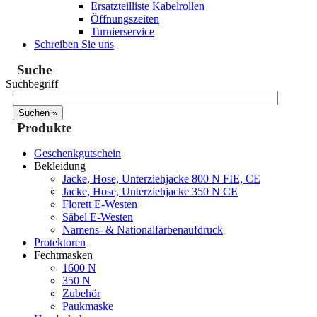
Ersatzteilliste Kabelrollen
Öffnungszeiten
Turnierservice
Schreiben Sie uns
Suche
Suchbegriff
Produkte
Geschenkgutschein
Bekleidung
Jacke, Hose, Unterziehjacke 800 N FIE, CE
Jacke, Hose, Unterziehjacke 350 N CE
Florett E-Westen
Säbel E-Westen
Namens- & Nationalfarbenaufdruck
Protektoren
Fechtmasken
1600 N
350 N
Zubehör
Paukmaske