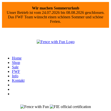
Wir machen Sommerurlaub
Unser Betrieb ist vom 24.07.2026 bis 08.08.2026 geschlossen.
Das FWF Team wünscht einen schönen Sommer und schöne
Ferien.
Home
Shop
Sale
FWF
Info
Kontakt