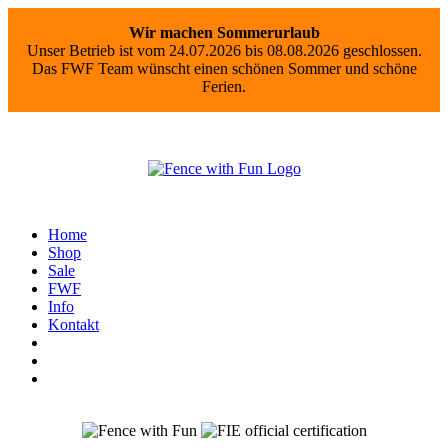
Wir machen Sommerurlaub
Unser Betrieb ist vom 24.07.2026 bis 08.08.2026 geschlossen.
Das FWF Team wünscht einen schönen Sommer und schöne
Ferien.
Home
Shop
Sale
FWF
Info
Kontakt