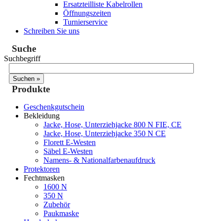
Ersatzteilliste Kabelrollen
Öffnungszeiten
Turnierservice
Schreiben Sie uns
Suche
Suchbegriff
Produkte
Geschenkgutschein
Bekleidung
Jacke, Hose, Unterziehjacke 800 N FIE, CE
Jacke, Hose, Unterziehjacke 350 N CE
Florett E-Westen
Säbel E-Westen
Namens- & Nationalfarbenaufdruck
Protektoren
Fechtmasken
1600 N
350 N
Zubehör
Paukmaske