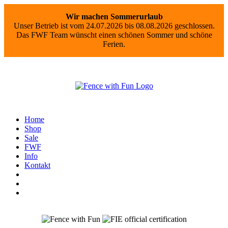
Wir machen Sommerurlaub
Unser Betrieb ist vom 24.07.2026 bis 08.08.2026 geschlossen.
Das FWF Team wünscht einen schönen Sommer und schöne
Ferien.
Home
Shop
Sale
FWF
Info
Kontakt