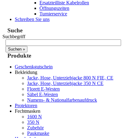
Ersatzteilliste Kabelrollen
Öffnungszeiten
Turnierservice
Schreiben Sie uns
Suche
Suchbegriff
Produkte
Geschenkgutschein
Bekleidung
Jacke, Hose, Unterziehjacke 800 N FIE, CE
Jacke, Hose, Unterziehjacke 350 N CE
Florett E-Westen
Säbel E-Westen
Namens- & Nationalfarbenaufdruck
Protektoren
Fechtmasken
1600 N
350 N
Zubehör
Paukmaske