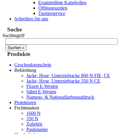
Ersatzteilliste Kabelrollen
Öffnungszeiten
Turnierservice
Schreiben Sie uns
Suche
Suchbegriff
Produkte
Geschenkgutschein
Bekleidung
Jacke, Hose, Unterziehjacke 800 N FIE, CE
Jacke, Hose, Unterziehjacke 350 N CE
Florett E-Westen
Säbel E-Westen
Namens- & Nationalfarbenaufdruck
Protektoren
Fechtmasken
1600 N
350 N
Zubehör
Paukmaske