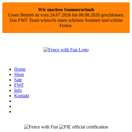
Wir machen Sommerurlaub
Unser Betrieb ist vom 24.07.2026 bis 08.08.2026 geschlossen.
Das FWF Team wünscht einen schönen Sommer und schöne
Ferien.
Home
Shop
Sale
FWF
Info
Kontakt