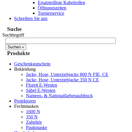
Ersatzteilliste Kabelrollen
Öffnungszeiten
Turnierservice
Schreiben Sie uns
Suche
Suchbegriff
Produkte
Geschenkgutschein
Bekleidung
Jacke, Hose, Unterziehjacke 800 N FIE, CE
Jacke, Hose, Unterziehjacke 350 N CE
Florett E-Westen
Säbel E-Westen
Namens- & Nationalfarbenaufdruck
Protektoren
Fechtmasken
1600 N
350 N
Zubehör
Paukmaske