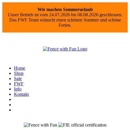
Wir machen Sommerurlaub
Unser Betrieb ist vom 24.07.2026 bis 08.08.2026 geschlossen.
Das FWF Team wünscht einen schönen Sommer und schöne
Ferien.
Home
Shop
Sale
FWF
Info
Kontakt