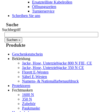
Ersatzteilliste Kabelrollen
Öffnungszeiten
Turnierservice
Schreiben Sie uns
Suche
Suchbegriff
Produkte
Geschenkgutschein
Bekleidung
Jacke, Hose, Unterziehjacke 800 N FIE, CE
Jacke, Hose, Unterziehjacke 350 N CE
Florett E-Westen
Säbel E-Westen
Namens- & Nationalfarbenaufdruck
Protektoren
Fechtmasken
1600 N
350 N
Zubehör
Paukmaske