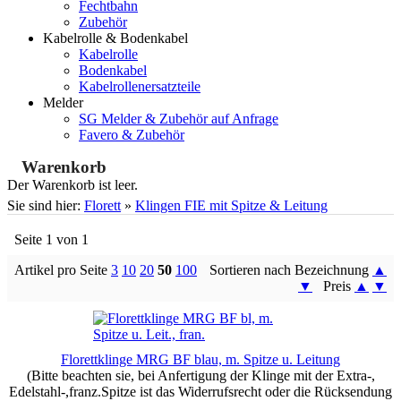
Fechtbahn
Zubehör
Kabelrolle & Bodenkabel
Kabelrolle
Bodenkabel
Kabelrollenersatzteile
Melder
SG Melder & Zubehör auf Anfrage
Favero & Zubehör
Warenkorb
Der Warenkorb ist leer.
Sie sind hier:
Florett
»
Klingen FIE mit Spitze & Leitung
Seite 1 von 1
Artikel pro Seite
3
10
20
50
100
Sortieren nach Bezeichnung
▲
▼
Preis
▲
▼
Florettklinge MRG BF blau, m. Spitze u. Leitung
(Bitte beachten sie, bei Anfertigung der Klinge mit der Extra-,
Edelstahl-,franz.Spitze ist das Widerrufsrecht oder die Rücksendung