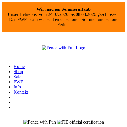
Wir machen Sommerurlaub
Unser Betrieb ist vom 24.07.2026 bis 08.08.2026 geschlossen.
Das FWF Team wünscht einen schönen Sommer und schöne
Ferien.
Home
Shop
Sale
FWF
Info
Kontakt