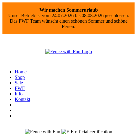
Wir machen Sommerurlaub
Unser Betrieb ist vom 24.07.2026 bis 08.08.2026 geschlossen.
Das FWF Team wünscht einen schönen Sommer und schöne
Ferien.
Home
Shop
Sale
FWF
Info
Kontakt