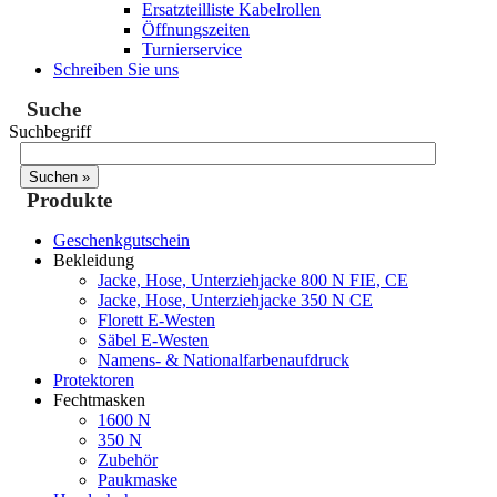
Ersatzteilliste Kabelrollen
Öffnungszeiten
Turnierservice
Schreiben Sie uns
Suche
Suchbegriff
Produkte
Geschenkgutschein
Bekleidung
Jacke, Hose, Unterziehjacke 800 N FIE, CE
Jacke, Hose, Unterziehjacke 350 N CE
Florett E-Westen
Säbel E-Westen
Namens- & Nationalfarbenaufdruck
Protektoren
Fechtmasken
1600 N
350 N
Zubehör
Paukmaske