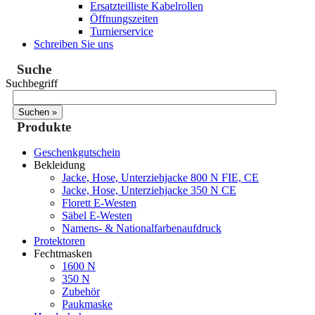
Ersatzteilliste Kabelrollen
Öffnungszeiten
Turnierservice
Schreiben Sie uns
Suche
Suchbegriff
Produkte
Geschenkgutschein
Bekleidung
Jacke, Hose, Unterziehjacke 800 N FIE, CE
Jacke, Hose, Unterziehjacke 350 N CE
Florett E-Westen
Säbel E-Westen
Namens- & Nationalfarbenaufdruck
Protektoren
Fechtmasken
1600 N
350 N
Zubehör
Paukmaske