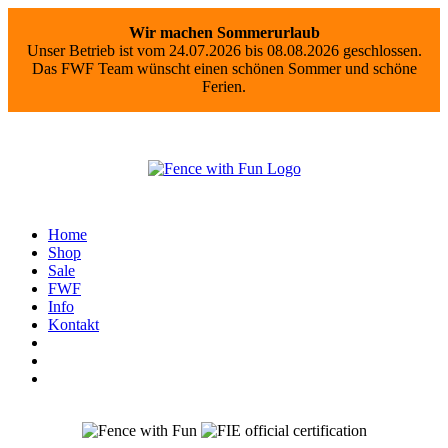
Wir machen Sommerurlaub
Unser Betrieb ist vom 24.07.2026 bis 08.08.2026 geschlossen.
Das FWF Team wünscht einen schönen Sommer und schöne
Ferien.
Home
Shop
Sale
FWF
Info
Kontakt