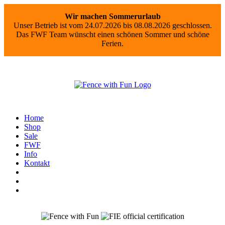
Wir machen Sommerurlaub
Unser Betrieb ist vom 24.07.2026 bis 08.08.2026 geschlossen.
Das FWF Team wünscht einen schönen Sommer und schöne
Ferien.
Home
Shop
Sale
FWF
Info
Kontakt