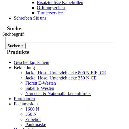
Ersatzteilliste Kabelrollen
Öffnungszeiten
Turnierservice
Schreiben Sie uns
Suche
Suchbegriff
Produkte
Geschenkgutschein
Bekleidung
Jacke, Hose, Unterziehjacke 800 N FIE, CE
Jacke, Hose, Unterziehjacke 350 N CE
Florett E-Westen
Säbel E-Westen
Namens- & Nationalfarbenaufdruck
Protektoren
Fechtmasken
1600 N
350 N
Zubehör
Paukmaske