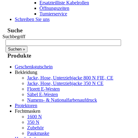
Ersatzteilliste Kabelrollen
Öffnungszeiten
Turnierservice
Schreiben Sie uns
Suche
Suchbegriff
Produkte
Geschenkgutschein
Bekleidung
Jacke, Hose, Unterziehjacke 800 N FIE, CE
Jacke, Hose, Unterziehjacke 350 N CE
Florett E-Westen
Säbel E-Westen
Namens- & Nationalfarbenaufdruck
Protektoren
Fechtmasken
1600 N
350 N
Zubehör
Paukmaske