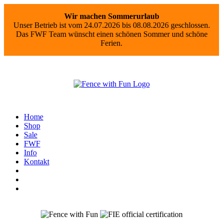
Wir machen Sommerurlaub
Unser Betrieb ist vom 24.07.2026 bis 08.08.2026 geschlossen.
Das FWF Team wünscht einen schönen Sommer und schöne
Ferien.
Home
Shop
Sale
FWF
Info
Kontakt