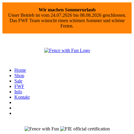
Wir machen Sommerurlaub
Unser Betrieb ist vom 24.07.2026 bis 08.08.2026 geschlossen.
Das FWF Team wünscht einen schönen Sommer und schöne
Ferien.
Home
Shop
Sale
FWF
Info
Kontakt