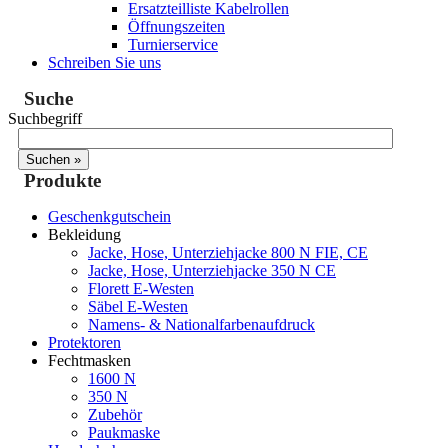
Ersatzteilliste Kabelrollen
Öffnungszeiten
Turnierservice
Schreiben Sie uns
Suche
Suchbegriff
Produkte
Geschenkgutschein
Bekleidung
Jacke, Hose, Unterziehjacke 800 N FIE, CE
Jacke, Hose, Unterziehjacke 350 N CE
Florett E-Westen
Säbel E-Westen
Namens- & Nationalfarbenaufdruck
Protektoren
Fechtmasken
1600 N
350 N
Zubehör
Paukmaske