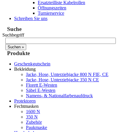
Ersatzteilliste Kabelrollen
Öffnungszeiten
Turnierservice
Schreiben Sie uns
Suche
Suchbegriff
Produkte
Geschenkgutschein
Bekleidung
Jacke, Hose, Unterziehjacke 800 N FIE, CE
Jacke, Hose, Unterziehjacke 350 N CE
Florett E-Westen
Säbel E-Westen
Namens- & Nationalfarbenaufdruck
Protektoren
Fechtmasken
1600 N
350 N
Zubehör
Paukmaske