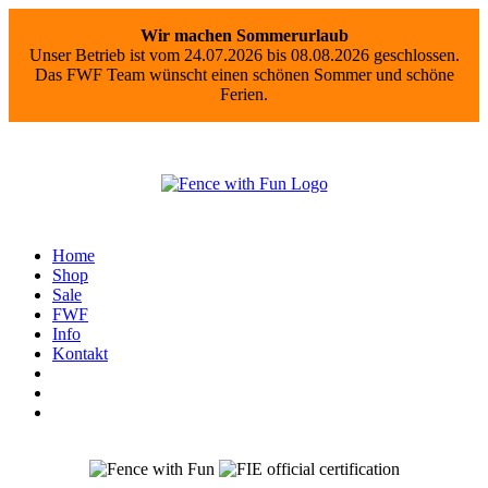
Wir machen Sommerurlaub
Unser Betrieb ist vom 24.07.2026 bis 08.08.2026 geschlossen.
Das FWF Team wünscht einen schönen Sommer und schöne
Ferien.
Home
Shop
Sale
FWF
Info
Kontakt