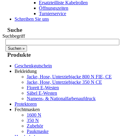
Ersatzteilliste Kabelrollen
Öffnungszeiten
Turnierservice
Schreiben Sie uns
Suche
Suchbegriff
Produkte
Geschenkgutschein
Bekleidung
Jacke, Hose, Unterziehjacke 800 N FIE, CE
Jacke, Hose, Unterziehjacke 350 N CE
Florett E-Westen
Säbel E-Westen
Namens- & Nationalfarbenaufdruck
Protektoren
Fechtmasken
1600 N
350 N
Zubehör
Paukmaske