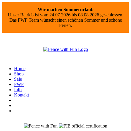
Wir machen Sommerurlaub
Unser Betrieb ist vom 24.07.2026 bis 08.08.2026 geschlossen.
Das FWF Team wünscht einen schönen Sommer und schöne
Ferien.
Home
Shop
Sale
FWF
Info
Kontakt