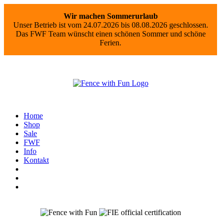
Wir machen Sommerurlaub
Unser Betrieb ist vom 24.07.2026 bis 08.08.2026 geschlossen.
Das FWF Team wünscht einen schönen Sommer und schöne
Ferien.
Home
Shop
Sale
FWF
Info
Kontakt