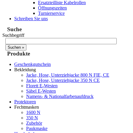
Ersatzteilliste Kabelrollen
Öffnungszeiten
Turnierservice
Schreiben Sie uns
Suche
Suchbegriff
Produkte
Geschenkgutschein
Bekleidung
Jacke, Hose, Unterziehjacke 800 N FIE, CE
Jacke, Hose, Unterziehjacke 350 N CE
Florett E-Westen
Säbel E-Westen
Namens- & Nationalfarbenaufdruck
Protektoren
Fechtmasken
1600 N
350 N
Zubehör
Paukmaske