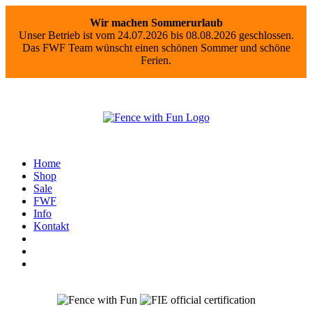
Wir machen Sommerurlaub
Unser Betrieb ist vom 24.07.2026 bis 08.08.2026 geschlossen.
Das FWF Team wünscht einen schönen Sommer und schöne
Ferien.
Home
Shop
Sale
FWF
Info
Kontakt