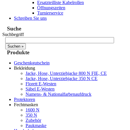
Ersatzteilliste Kabelrollen
Öffnungszeiten
Turnierservice
Schreiben Sie uns
Suche
Suchbegriff
Produkte
Geschenkgutschein
Bekleidung
Jacke, Hose, Unterziehjacke 800 N FIE, CE
Jacke, Hose, Unterziehjacke 350 N CE
Florett E-Westen
Säbel E-Westen
Namens- & Nationalfarbenaufdruck
Protektoren
Fechtmasken
1600 N
350 N
Zubehör
Paukmaske