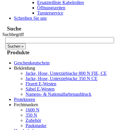
Ersatzteilliste Kabelrollen
Öffnungszeiten
Turnierservice
Schreiben Sie uns
Suche
Suchbegriff
Produkte
Geschenkgutschein
Bekleidung
Jacke, Hose, Unterziehjacke 800 N FIE, CE
Jacke, Hose, Unterziehjacke 350 N CE
Florett E-Westen
Säbel E-Westen
Namens- & Nationalfarbenaufdruck
Protektoren
Fechtmasken
1600 N
350 N
Zubehör
Paukmaske