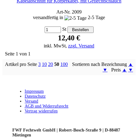
Kabelabschnitt für Körperkabel, mit Geflechtschlauch
Art-Nr. 2009
versandfertig in
2-5 Tage
St
12,40 €
inkl. MwSt,
zzgl. Versand
Seite 1 von 1
Artikel pro Seite
3
10
20
50
100
Sortieren nach Bezeichnung
▲
▼
Preis
▲
▼
Impressum
Datenschutz
Versand
AGB und Widerrufsrecht
Vertrag widerrufen
FWF Fechtwelt GmbH | Robert-Bosch-Straße 9 | D-88487
Mietingen