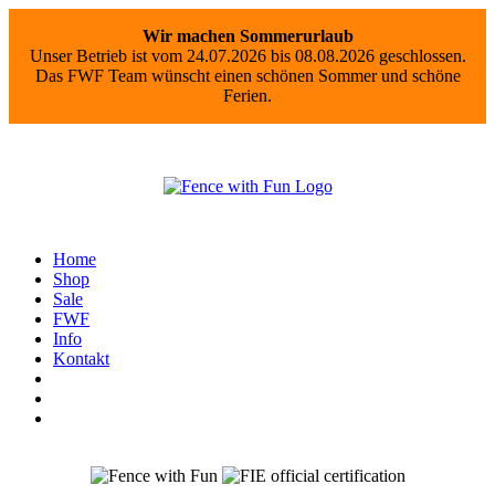
Wir machen Sommerurlaub
Unser Betrieb ist vom 24.07.2026 bis 08.08.2026 geschlossen.
Das FWF Team wünscht einen schönen Sommer und schöne
Ferien.
Home
Shop
Sale
FWF
Info
Kontakt