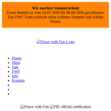
Wir machen Sommerurlaub
Unser Betrieb ist vom 24.07.2026 bis 08.08.2026 geschlossen.
Das FWF Team wünscht einen schönen Sommer und schöne
Ferien.
Home
Shop
Sale
FWF
Info
Kontakt