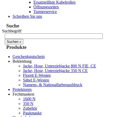
Ersatzteilliste Kabelrollen
Öffnungszeiten
Turnierservice
Schreiben Sie uns
Suche
Suchbegriff
Produkte
Geschenkgutschein
Bekleidung
Jacke, Hose, Unterziehjacke 800 N FIE, CE
Jacke, Hose, Unterziehjacke 350 N CE
Florett E-Westen
Säbel E-Westen
Namens- & Nationalfarbenaufdruck
Protektoren
Fechtmasken
1600 N
350 N
Zubehör
Paukmaske