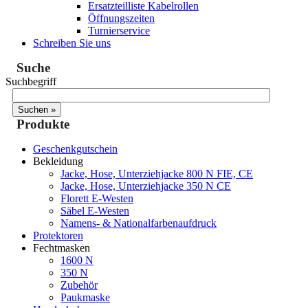
Ersatzteilliste Kabelrollen
Öffnungszeiten
Turnierservice
Schreiben Sie uns
Suche
Suchbegriff
Produkte
Geschenkgutschein
Bekleidung
Jacke, Hose, Unterziehjacke 800 N FIE, CE
Jacke, Hose, Unterziehjacke 350 N CE
Florett E-Westen
Säbel E-Westen
Namens- & Nationalfarbenaufdruck
Protektoren
Fechtmasken
1600 N
350 N
Zubehör
Paukmaske