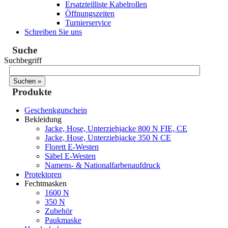
Ersatzteilliste Kabelrollen
Öffnungszeiten
Turnierservice
Schreiben Sie uns
Suche
Suchbegriff
Produkte
Geschenkgutschein
Bekleidung
Jacke, Hose, Unterziehjacke 800 N FIE, CE
Jacke, Hose, Unterziehjacke 350 N CE
Florett E-Westen
Säbel E-Westen
Namens- & Nationalfarbenaufdruck
Protektoren
Fechtmasken
1600 N
350 N
Zubehör
Paukmaske