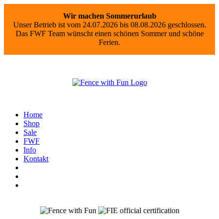
Wir machen Sommerurlaub
Unser Betrieb ist vom 24.07.2026 bis 08.08.2026 geschlossen.
Das FWF Team wünscht einen schönen Sommer und schöne
Ferien.
Home
Shop
Sale
FWF
Info
Kontakt