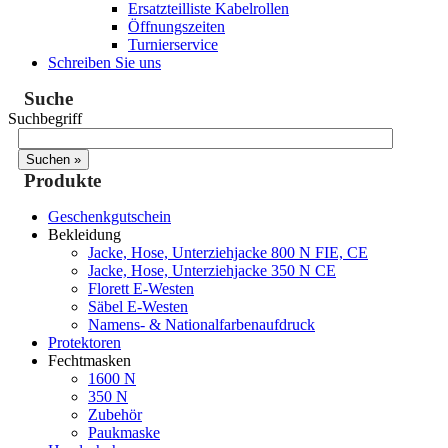
Ersatzteilliste Kabelrollen
Öffnungszeiten
Turnierservice
Schreiben Sie uns
Suche
Suchbegriff
Produkte
Geschenkgutschein
Bekleidung
Jacke, Hose, Unterziehjacke 800 N FIE, CE
Jacke, Hose, Unterziehjacke 350 N CE
Florett E-Westen
Säbel E-Westen
Namens- & Nationalfarbenaufdruck
Protektoren
Fechtmasken
1600 N
350 N
Zubehör
Paukmaske