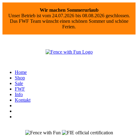
Wir machen Sommerurlaub
Unser Betrieb ist vom 24.07.2026 bis 08.08.2026 geschlossen.
Das FWF Team wünscht einen schönen Sommer und schöne
Ferien.
Home
Shop
Sale
FWF
Info
Kontakt