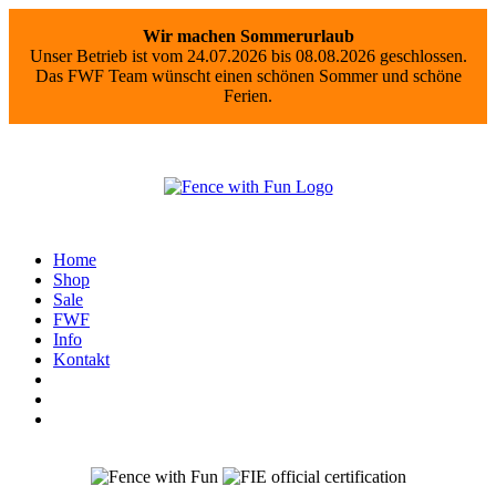
Wir machen Sommerurlaub
Unser Betrieb ist vom 24.07.2026 bis 08.08.2026 geschlossen.
Das FWF Team wünscht einen schönen Sommer und schöne
Ferien.
Home
Shop
Sale
FWF
Info
Kontakt