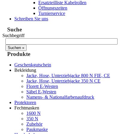
Ersatzteilliste Kabelrollen
Öffnungszeiten
Turnierservice
Schreiben Sie uns
Suche
Suchbegriff
Produkte
Geschenkgutschein
Bekleidung
Jacke, Hose, Unterziehjacke 800 N FIE, CE
Jacke, Hose, Unterziehjacke 350 N CE
Florett E-Westen
Säbel E-Westen
Namens- & Nationalfarbenaufdruck
Protektoren
Fechtmasken
1600 N
350 N
Zubehör
Paukmaske