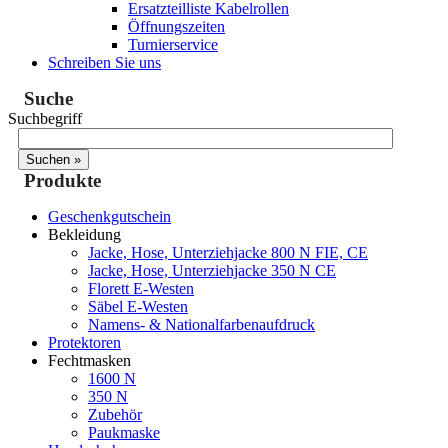
Ersatzteilliste Kabelrollen
Öffnungszeiten
Turnierservice
Schreiben Sie uns
Suche
Suchbegriff
Produkte
Geschenkgutschein
Bekleidung
Jacke, Hose, Unterziehjacke 800 N FIE, CE
Jacke, Hose, Unterziehjacke 350 N CE
Florett E-Westen
Säbel E-Westen
Namens- & Nationalfarbenaufdruck
Protektoren
Fechtmasken
1600 N
350 N
Zubehör
Paukmaske