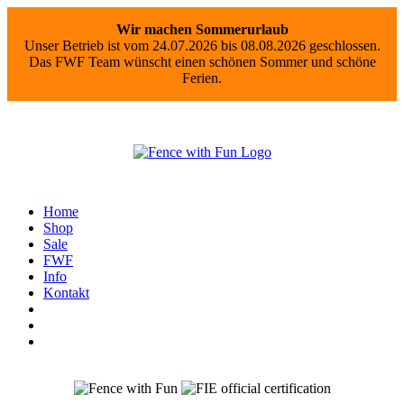
Wir machen Sommerurlaub
Unser Betrieb ist vom 24.07.2026 bis 08.08.2026 geschlossen.
Das FWF Team wünscht einen schönen Sommer und schöne
Ferien.
Home
Shop
Sale
FWF
Info
Kontakt