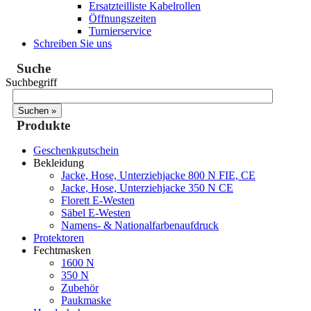
Ersatzteilliste Kabelrollen
Öffnungszeiten
Turnierservice
Schreiben Sie uns
Suche
Suchbegriff
Produkte
Geschenkgutschein
Bekleidung
Jacke, Hose, Unterziehjacke 800 N FIE, CE
Jacke, Hose, Unterziehjacke 350 N CE
Florett E-Westen
Säbel E-Westen
Namens- & Nationalfarbenaufdruck
Protektoren
Fechtmasken
1600 N
350 N
Zubehör
Paukmaske