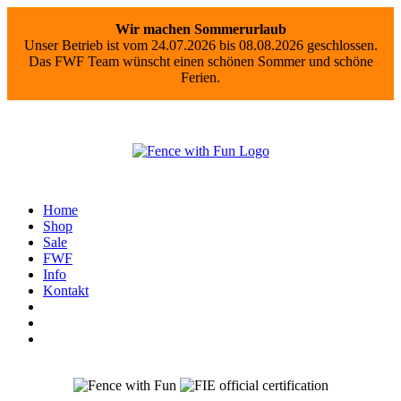
Wir machen Sommerurlaub
Unser Betrieb ist vom 24.07.2026 bis 08.08.2026 geschlossen.
Das FWF Team wünscht einen schönen Sommer und schöne
Ferien.
Home
Shop
Sale
FWF
Info
Kontakt