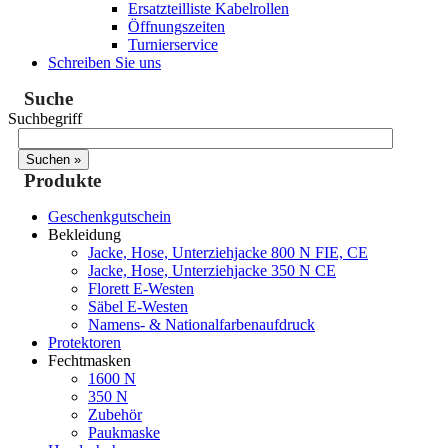
Ersatzteilliste Kabelrollen
Öffnungszeiten
Turnierservice
Schreiben Sie uns
Suche
Suchbegriff
Produkte
Geschenkgutschein
Bekleidung
Jacke, Hose, Unterziehjacke 800 N FIE, CE
Jacke, Hose, Unterziehjacke 350 N CE
Florett E-Westen
Säbel E-Westen
Namens- & Nationalfarbenaufdruck
Protektoren
Fechtmasken
1600 N
350 N
Zubehör
Paukmaske