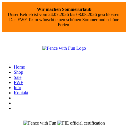
Wir machen Sommerurlaub
Unser Betrieb ist vom 24.07.2026 bis 08.08.2026 geschlossen.
Das FWF Team wünscht einen schönen Sommer und schöne
Ferien.
Home
Shop
Sale
FWF
Info
Kontakt