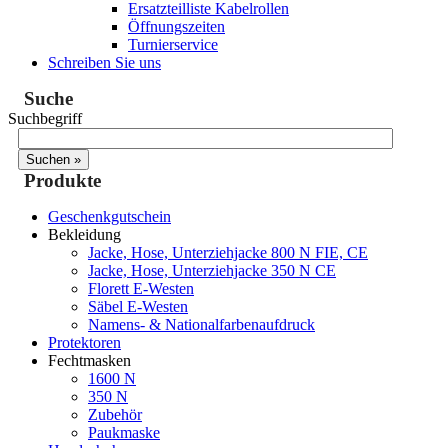
Ersatzteilliste Kabelrollen
Öffnungszeiten
Turnierservice
Schreiben Sie uns
Suche
Suchbegriff
Produkte
Geschenkgutschein
Bekleidung
Jacke, Hose, Unterziehjacke 800 N FIE, CE
Jacke, Hose, Unterziehjacke 350 N CE
Florett E-Westen
Säbel E-Westen
Namens- & Nationalfarbenaufdruck
Protektoren
Fechtmasken
1600 N
350 N
Zubehör
Paukmaske