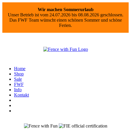
Wir machen Sommerurlaub
Unser Betrieb ist vom 24.07.2026 bis 08.08.2026 geschlossen.
Das FWF Team wünscht einen schönen Sommer und schöne
Ferien.
Home
Shop
Sale
FWF
Info
Kontakt