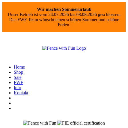
Wir machen Sommerurlaub
Unser Betrieb ist vom 24.07.2026 bis 08.08.2026 geschlossen.
Das FWF Team wünscht einen schönen Sommer und schöne
Ferien.
Home
Shop
Sale
FWF
Info
Kontakt