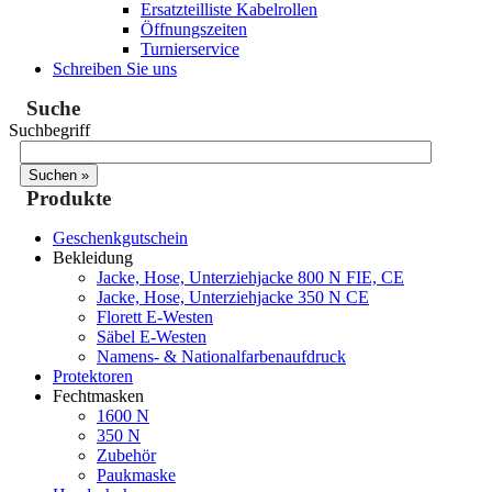
Ersatzteilliste Kabelrollen
Öffnungszeiten
Turnierservice
Schreiben Sie uns
Suche
Suchbegriff
Produkte
Geschenkgutschein
Bekleidung
Jacke, Hose, Unterziehjacke 800 N FIE, CE
Jacke, Hose, Unterziehjacke 350 N CE
Florett E-Westen
Säbel E-Westen
Namens- & Nationalfarbenaufdruck
Protektoren
Fechtmasken
1600 N
350 N
Zubehör
Paukmaske