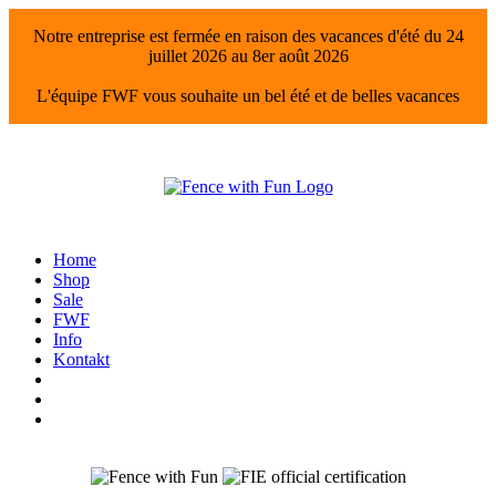
Notre entreprise est fermée en raison des vacances d'été du 24
juillet 2026 au 8er août 2026
L'équipe FWF vous souhaite un bel été et de belles vacances
Home
Shop
Sale
FWF
Info
Kontakt