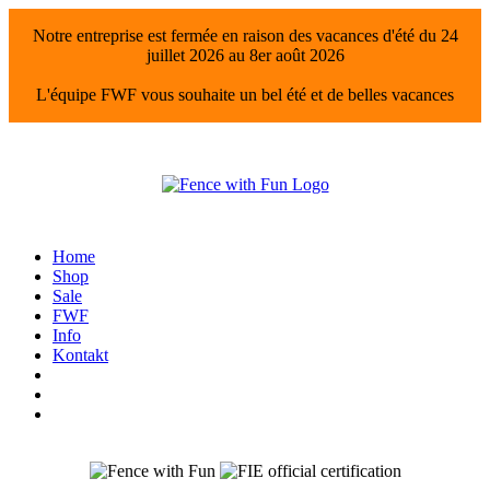
Notre entreprise est fermée en raison des vacances d'été du 24
juillet 2026 au 8er août 2026
L'équipe FWF vous souhaite un bel été et de belles vacances
Home
Shop
Sale
FWF
Info
Kontakt