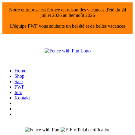
Notre entreprise est fermée en raison des vacances d'été du 24
juillet 2026 au 8er août 2026
L'équipe FWF vous souhaite un bel été et de belles vacances
Home
Shop
Sale
FWF
Info
Kontakt