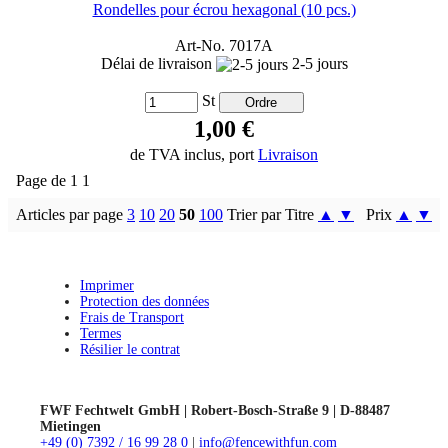
Rondelles pour écrou hexagonal (10 pcs.)
Art-No. 7017A
Délai de livraison
2-5 jours
St
1,00 €
de TVA inclus, port
Livraison
Page de 1 1
Articles par page
3
10
20
50
100
Trier par Titre
▲
▼
Prix
▲
▼
Imprimer
Protection des données
Frais de Transport
Termes
Résilier le contrat
FWF Fechtwelt GmbH | Robert-Bosch-Straße 9 | D-88487
Mietingen
+49 (0) 7392 / 16 99 28 0
|
info@fencewithfun.com