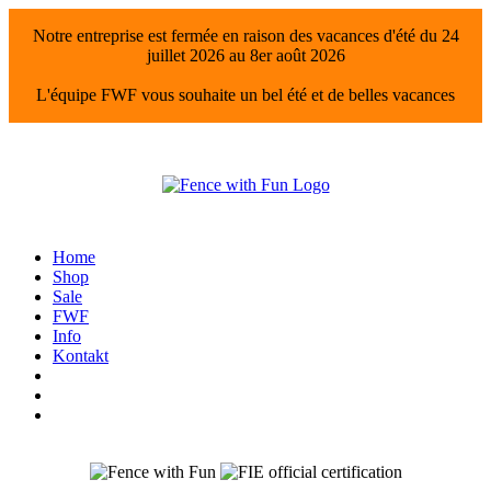
Notre entreprise est fermée en raison des vacances d'été du 24
juillet 2026 au 8er août 2026
L'équipe FWF vous souhaite un bel été et de belles vacances
Home
Shop
Sale
FWF
Info
Kontakt