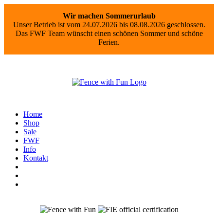
Wir machen Sommerurlaub
Unser Betrieb ist vom 24.07.2026 bis 08.08.2026 geschlossen.
Das FWF Team wünscht einen schönen Sommer und schöne
Ferien.
Home
Shop
Sale
FWF
Info
Kontakt