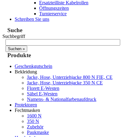
Ersatzteilliste Kabelrollen
Öffnungszeiten
Turnierservice
Schreiben Sie uns
Suche
Suchbegriff
Produkte
Geschenkgutschein
Bekleidung
Jacke, Hose, Unterziehjacke 800 N FIE, CE
Jacke, Hose, Unterziehjacke 350 N CE
Florett E-Westen
Säbel E-Westen
Namens- & Nationalfarbenaufdruck
Protektoren
Fechtmasken
1600 N
350 N
Zubehör
Paukmaske