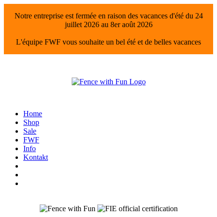
Notre entreprise est fermée en raison des vacances d'été du 24
juillet 2026 au 8er août 2026
L'équipe FWF vous souhaite un bel été et de belles vacances
Home
Shop
Sale
FWF
Info
Kontakt