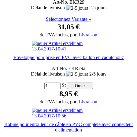
Art-No. EKR29
Délai de livraison
2-5 jours
Sélectionnez Variante »
31,05 €
de TVA inclus, port
Livraison
Enveloppe pour prise en PVC avec ballon en caoutchouc
Art-No. EKR29a
Délai de livraison
2-5 jours
St
8,95 €
de TVA inclus, port
Livraison
Bobine pour enrouleur de câble en PVC complète avec connecteur
d'alimentation