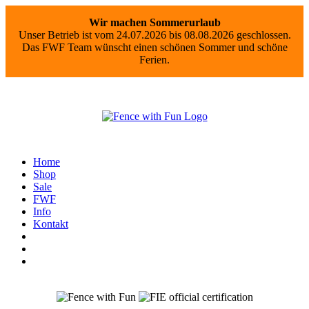
Wir machen Sommerurlaub
Unser Betrieb ist vom 24.07.2026 bis 08.08.2026 geschlossen.
Das FWF Team wünscht einen schönen Sommer und schöne
Ferien.
Home
Shop
Sale
FWF
Info
Kontakt