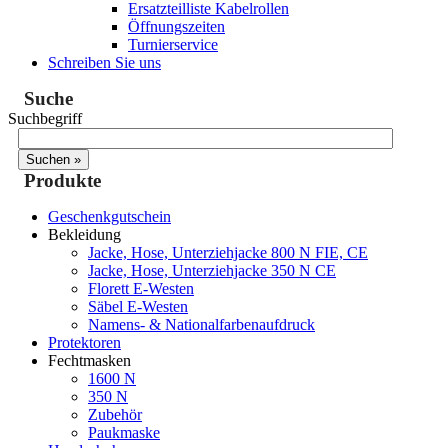
Ersatzteilliste Kabelrollen
Öffnungszeiten
Turnierservice
Schreiben Sie uns
Suche
Suchbegriff
Produkte
Geschenkgutschein
Bekleidung
Jacke, Hose, Unterziehjacke 800 N FIE, CE
Jacke, Hose, Unterziehjacke 350 N CE
Florett E-Westen
Säbel E-Westen
Namens- & Nationalfarbenaufdruck
Protektoren
Fechtmasken
1600 N
350 N
Zubehör
Paukmaske