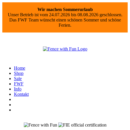
Wir machen Sommerurlaub
Unser Betrieb ist vom 24.07.2026 bis 08.08.2026 geschlossen.
Das FWF Team wünscht einen schönen Sommer und schöne
Ferien.
Home
Shop
Sale
FWF
Info
Kontakt