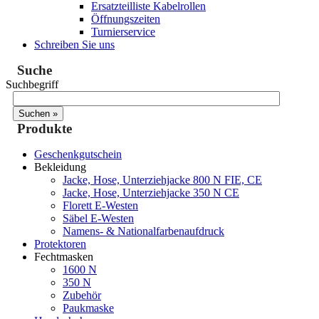
Ersatzteilliste Kabelrollen
Öffnungszeiten
Turnierservice
Schreiben Sie uns
Suche
Suchbegriff
Produkte
Geschenkgutschein
Bekleidung
Jacke, Hose, Unterziehjacke 800 N FIE, CE
Jacke, Hose, Unterziehjacke 350 N CE
Florett E-Westen
Säbel E-Westen
Namens- & Nationalfarbenaufdruck
Protektoren
Fechtmasken
1600 N
350 N
Zubehör
Paukmaske