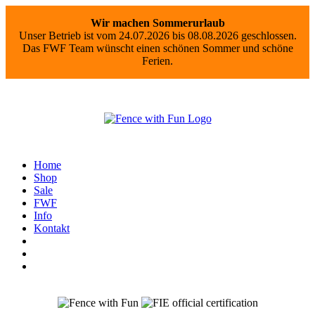
Wir machen Sommerurlaub
Unser Betrieb ist vom 24.07.2026 bis 08.08.2026 geschlossen.
Das FWF Team wünscht einen schönen Sommer und schöne
Ferien.
Home
Shop
Sale
FWF
Info
Kontakt