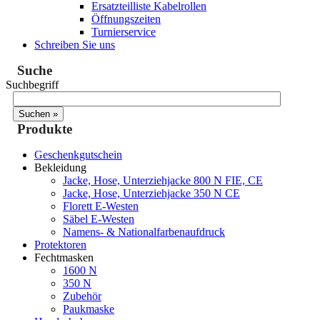
Ersatzteilliste Kabelrollen
Öffnungszeiten
Turnierservice
Schreiben Sie uns
Suche
Suchbegriff
Produkte
Geschenkgutschein
Bekleidung
Jacke, Hose, Unterziehjacke 800 N FIE, CE
Jacke, Hose, Unterziehjacke 350 N CE
Florett E-Westen
Säbel E-Westen
Namens- & Nationalfarbenaufdruck
Protektoren
Fechtmasken
1600 N
350 N
Zubehör
Paukmaske