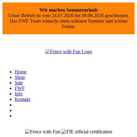
Wir machen Sommerurlaub
Unser Betrieb ist vom 24.07.2026 bis 08.08.2026 geschlossen.
Das FWF Team wünscht einen schönen Sommer und schöne
Ferien.
Home
Shop
Sale
FWF
Info
Kontakt