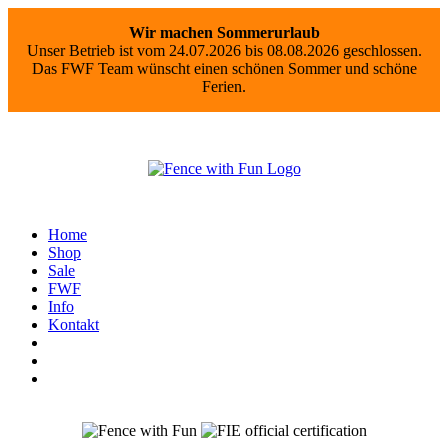
Wir machen Sommerurlaub
Unser Betrieb ist vom 24.07.2026 bis 08.08.2026 geschlossen.
Das FWF Team wünscht einen schönen Sommer und schöne
Ferien.
Home
Shop
Sale
FWF
Info
Kontakt