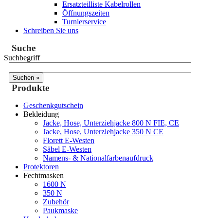
Ersatzteilliste Kabelrollen
Öffnungszeiten
Turnierservice
Schreiben Sie uns
Suche
Suchbegriff
Produkte
Geschenkgutschein
Bekleidung
Jacke, Hose, Unterziehjacke 800 N FIE, CE
Jacke, Hose, Unterziehjacke 350 N CE
Florett E-Westen
Säbel E-Westen
Namens- & Nationalfarbenaufdruck
Protektoren
Fechtmasken
1600 N
350 N
Zubehör
Paukmaske