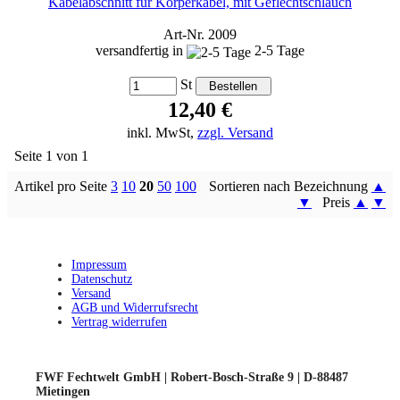
Kabelabschnitt für Körperkabel, mit Geflechtschlauch
Art-Nr. 2009
versandfertig in
2-5 Tage
St
12,40 €
inkl. MwSt,
zzgl. Versand
Seite 1 von 1
Artikel pro Seite
3
10
20
50
100
Sortieren nach Bezeichnung
▲
▼
Preis
▲
▼
Impressum
Datenschutz
Versand
AGB und Widerrufsrecht
Vertrag widerrufen
FWF Fechtwelt GmbH | Robert-Bosch-Straße 9 | D-88487
Mietingen