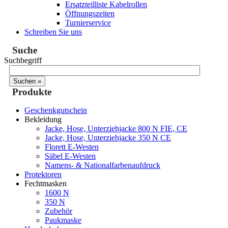
Ersatzteilliste Kabelrollen
Öffnungszeiten
Turnierservice
Schreiben Sie uns
Suche
Suchbegriff
Produkte
Geschenkgutschein
Bekleidung
Jacke, Hose, Unterziehjacke 800 N FIE, CE
Jacke, Hose, Unterziehjacke 350 N CE
Florett E-Westen
Säbel E-Westen
Namens- & Nationalfarbenaufdruck
Protektoren
Fechtmasken
1600 N
350 N
Zubehör
Paukmaske