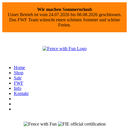
Wir machen Sommerurlaub
Unser Betrieb ist vom 24.07.2026 bis 08.08.2026 geschlossen.
Das FWF Team wünscht einen schönen Sommer und schöne
Ferien.
Home
Shop
Sale
FWF
Info
Kontakt