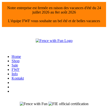
Notre entreprise est fermée en raison des vacances d'été du 24
juillet 2026 au 8er août 2026
L'équipe FWF vous souhaite un bel été et de belles vacances
Home
Shop
Sale
FWF
Info
Kontakt