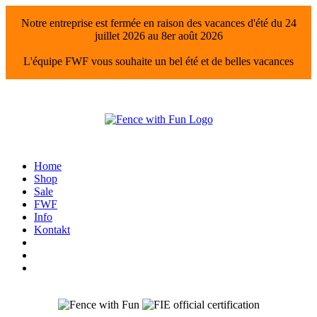
Notre entreprise est fermée en raison des vacances d'été du 24
juillet 2026 au 8er août 2026
L'équipe FWF vous souhaite un bel été et de belles vacances
Home
Shop
Sale
FWF
Info
Kontakt