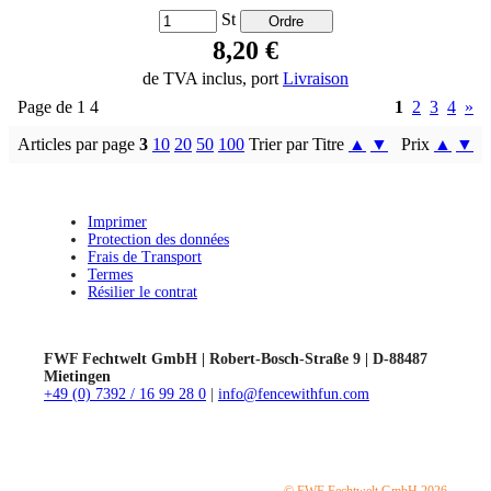
St
8,20 €
de TVA inclus, port
Livraison
Page de 1 4
1
2
3
4
»
Articles par page
3
10
20
50
100
Trier par Titre
▲
▼
Prix
▲
▼
Imprimer
Protection des données
Frais de Transport
Termes
Résilier le contrat
FWF Fechtwelt GmbH | Robert-Bosch-Straße 9 | D-88487
Mietingen
+49 (0) 7392 / 16 99 28 0
|
info@fencewithfun.com