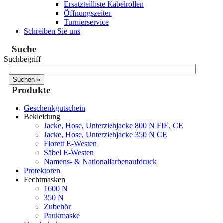
Ersatzteilliste Kabelrollen
Öffnungszeiten
Turnierservice
Schreiben Sie uns
Suche
Suchbegriff
Produkte
Geschenkgutschein
Bekleidung
Jacke, Hose, Unterziehjacke 800 N FIE, CE
Jacke, Hose, Unterziehjacke 350 N CE
Florett E-Westen
Säbel E-Westen
Namens- & Nationalfarbenaufdruck
Protektoren
Fechtmasken
1600 N
350 N
Zubehör
Paukmaske