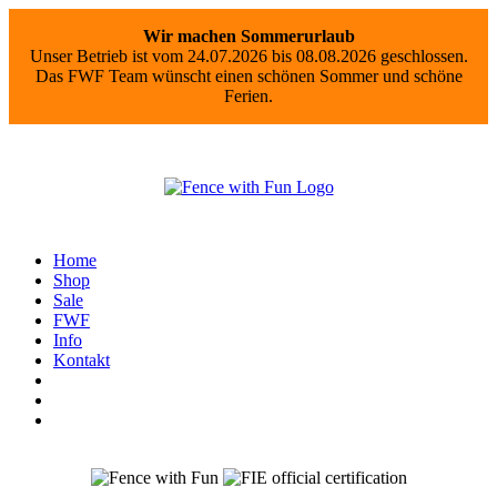
Wir machen Sommerurlaub
Unser Betrieb ist vom 24.07.2026 bis 08.08.2026 geschlossen.
Das FWF Team wünscht einen schönen Sommer und schöne
Ferien.
Home
Shop
Sale
FWF
Info
Kontakt