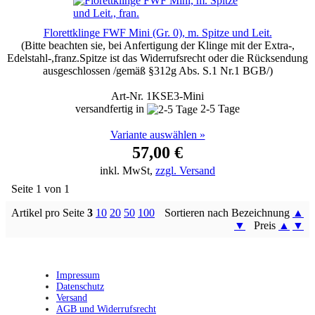
Florettklinge FWF Mini (Gr. 0), m. Spitze und Leit.
(Bitte beachten sie, bei Anfertigung der Klinge mit der Extra-,
Edelstahl-,franz.Spitze ist das Widerrufsrecht oder die Rücksendung
ausgeschlossen /gemäß §312g Abs. S.1 Nr.1 BGB/)
Art-Nr. 1KSE3-Mini
versandfertig in
2-5 Tage
Variante auswählen »
57,00 €
inkl. MwSt,
zzgl. Versand
Seite 1 von 1
Artikel pro Seite
3
10
20
50
100
Sortieren nach Bezeichnung
▲
▼
Preis
▲
▼
Impressum
Datenschutz
Versand
AGB und Widerrufsrecht