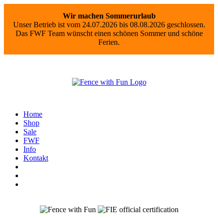
Wir machen Sommerurlaub
Unser Betrieb ist vom 24.07.2026 bis 08.08.2026 geschlossen.
Das FWF Team wünscht einen schönen Sommer und schöne
Ferien.
Home
Shop
Sale
FWF
Info
Kontakt