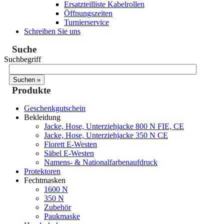
Ersatzteilliste Kabelrollen
Öffnungszeiten
Turnierservice
Schreiben Sie uns
Suche
Suchbegriff
Produkte
Geschenkgutschein
Bekleidung
Jacke, Hose, Unterziehjacke 800 N FIE, CE
Jacke, Hose, Unterziehjacke 350 N CE
Florett E-Westen
Säbel E-Westen
Namens- & Nationalfarbenaufdruck
Protektoren
Fechtmasken
1600 N
350 N
Zubehör
Paukmaske