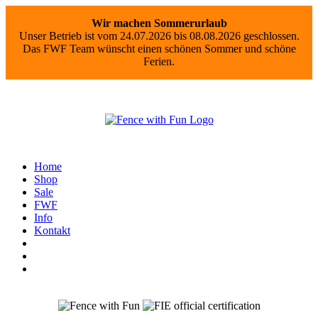
Wir machen Sommerurlaub
Unser Betrieb ist vom 24.07.2026 bis 08.08.2026 geschlossen.
Das FWF Team wünscht einen schönen Sommer und schöne
Ferien.
Home
Shop
Sale
FWF
Info
Kontakt