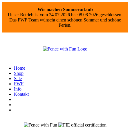
Wir machen Sommerurlaub
Unser Betrieb ist vom 24.07.2026 bis 08.08.2026 geschlossen.
Das FWF Team wünscht einen schönen Sommer und schöne
Ferien.
Home
Shop
Sale
FWF
Info
Kontakt