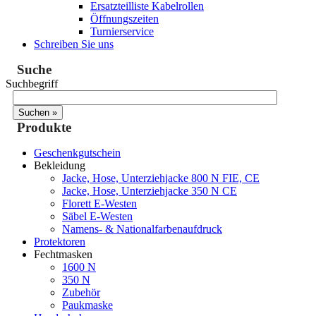
Ersatzteilliste Kabelrollen
Öffnungszeiten
Turnierservice
Schreiben Sie uns
Suche
Suchbegriff
Produkte
Geschenkgutschein
Bekleidung
Jacke, Hose, Unterziehjacke 800 N FIE, CE
Jacke, Hose, Unterziehjacke 350 N CE
Florett E-Westen
Säbel E-Westen
Namens- & Nationalfarbenaufdruck
Protektoren
Fechtmasken
1600 N
350 N
Zubehör
Paukmaske